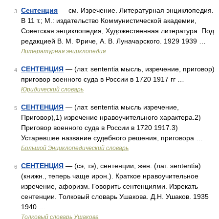
Сентенция
— см. Изречение. Литературная энциклопедия.
3
В 11 т.; М.: издательство Коммунистической академии,
Советская энциклопедия, Художественная литература. Под
редакцией В. М. Фриче, А. В. Луначарского. 1929 1939 …
Литературная энциклопедия
СЕНТЕНЦИЯ
— (лат. sententia мысль, изречение, приговор)
4
приговор военного суда в России в 1720 1917 гг …
Юридический словарь
СЕНТЕНЦИЯ
— (лат. sententia мысль изречение,
5
Приговор),1) изречение нравоучительного характера.2)
Приговор военного суда в России в 1720 1917.3)
Устаревшее название судебного решения, приговора …
Большой Энциклопедический словарь
СЕНТЕНЦИЯ
— (сэ, тэ), сентенции, жен. (лат. sententia)
6
(книжн., теперь чаще ирон.). Краткое нравоучительное
изречение, афоризм. Говорить сентенциями. Изрекать
сентенции. Толковый словарь Ушакова. Д.Н. Ушаков. 1935
1940 …
Толковый словарь Ушакова