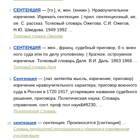
СЕНТЕНЦИЯ
— [тэ ], и, жен. (книжн.). Нравоучительное
7
изречение. Изрекать сентенции. | прил. сентенциозный, ая,
ое. С. рассказ. Толковый словарь Ожегова. С.И. Ожегов,
Н.Ю. Шведова. 1949 1992 …
Толковый словарь Ожегова
СЕНТЕНЦИЯ
— жен., франц. судебный приговор, б.ч. воен
8
ного суда или по делу уголовному. | Краткое, остроумное
изреченье. Толковый словарь Даля. В.И. Даль. 1863 1866 …
Толковый словарь Даля
Сентенция
— (лат. sententia мысль, изречение, приговор)
9
изречение нравоучительного характера; приговор военного
суда в России в 1720 1917; устаревшее название судебного
решения, приговора. Политическая наука: Словарь
справочник. сост. проф пол наук&#8230; …
Политология. Словарь.
сентенция
— сентенция. Произносится [сэнтэнция] …
10
Словарь трудностей произношения и ударения в современном
русском языке